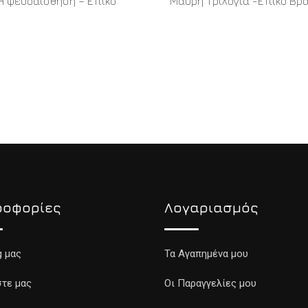
Η ψευδαίσθηση – Έπικο
Μαύρη Τριλογία -Έπικο Βρα
READ MORE
READ MORE
ροφορίες
Λογαριασμός
g μας
Τα Αγαπημένα μου
τε μας
Οι Παραγγελίες μου