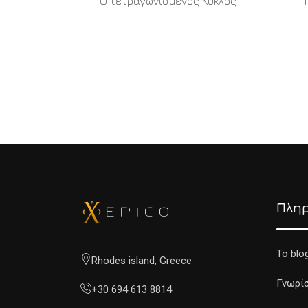
Ο τετραγωνισμένος Κύκλος
READ MORE
Πλη
To blo
Rhodes island, Greece
Γνωρίσ
+30 694 613 8814