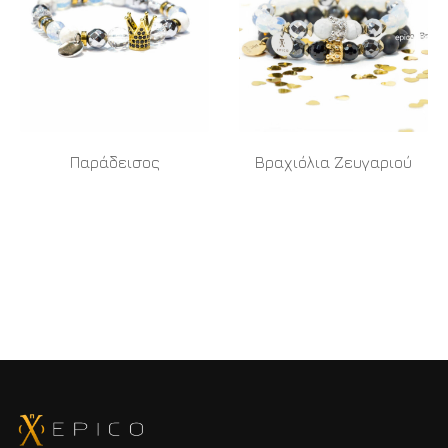
Παράδεισος
Βραχιόλια Ζευγαριού
READ MORE
READ MORE