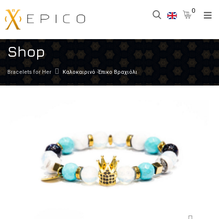
0
Shop
Bracelets for Her
Καλοκαιρινό -Έπικο Βραχιόλι
Zoom