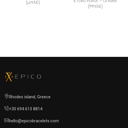
Επικό Ρολόι – Unisex
(μπλέ)
(Μπλέ)
READ MORE
READ MORE
Rhodes island, Greece
+30 694 613 8814
hello@epicobracelets.com