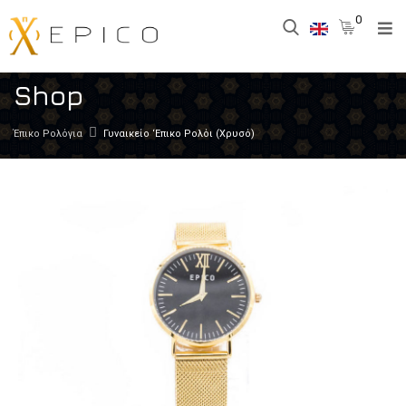
0
Shop
Έπικο Ρολόγια
Γυναικείο ‘Επικο Ρολόι (Χρυσό)
Zoom