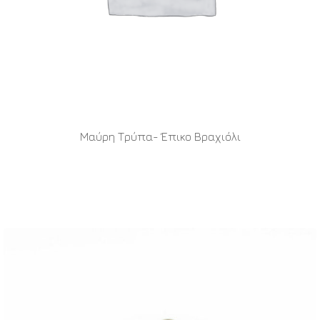
Μαύρη Τρύπα- Έπικο Βραχιόλι
READ MORE