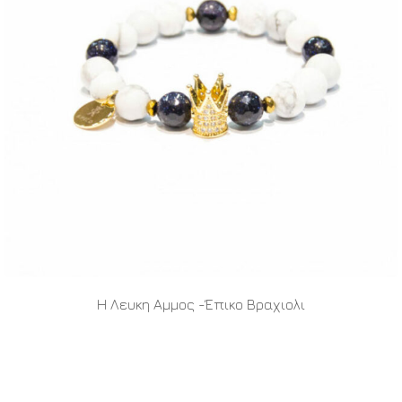
Η Λευκη Αμμος -Έπικο Βραχιολι
READ MORE