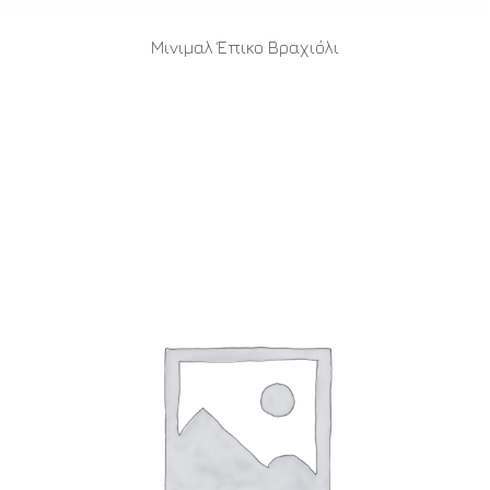
Μινιμαλ Έπικο Βραχιόλι
READ MORE