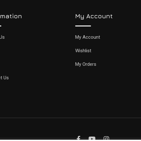
rmation
My Account
Us
My Account
Wishlist
My Orders
t Us