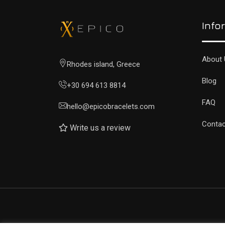
Info
About 
Rhodes island, Greece
Blog
+30 694 613 8814
FAQ
hello@epicobracelets.com
Contac
Write us a review