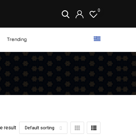
0
Trending
e result